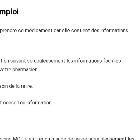
emploi
e prendre ce médicament car elle contient des informations
 en suivant scrupuleusement les informations fournies
votre pharmacien.
in de la relire.
 conseil ou information.
ccino MCT, il est recommandé de suivre scrupuleusement les