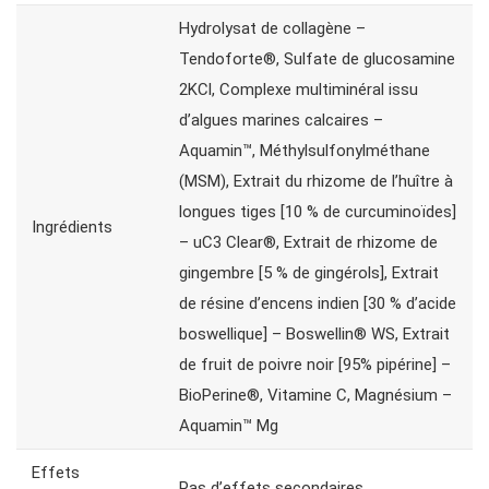
Hydrolysat de collagène –
Tendoforte®, Sulfate de glucosamine
2KCl, Complexe multiminéral issu
d’algues marines calcaires –
Aquamin™, Méthylsulfonylméthane
(MSM), Extrait du rhizome de l’huître à
longues tiges [10 % de curcuminoïdes]
Ingrédients
– uC3 Clear®, Extrait de rhizome de
gingembre [5 % de gingérols], Extrait
de résine d’encens indien [30 % d’acide
boswellique] – Boswellin® WS, Extrait
de fruit de poivre noir [95% pipérine] –
BioPerine®, Vitamine C, Magnésium –
Aquamin™ Mg
Effets
Pas d’effets secondaires