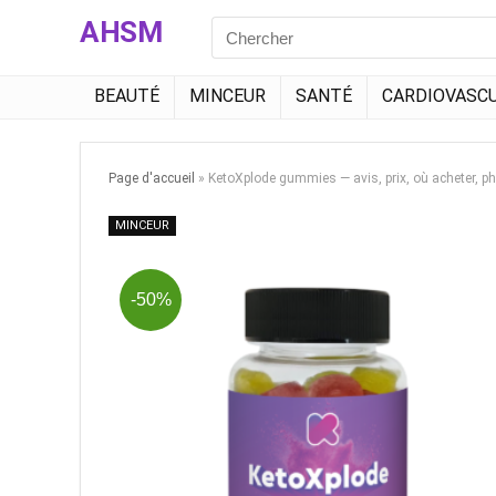
AHSM
Search
for:
BEAUTÉ
MINCEUR
SANTÉ
CARDIOVASCU
Page d'accueil
»
KetoXplode gummies — avis, prix, où acheter, p
MINCEUR
-50%