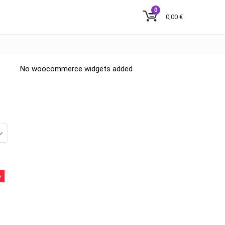
0
0,00
€
No woocommerce widgets added
%