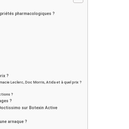
ropriétés pharmacologiques ?
rix ?
macie Leclerc, Doc Morris, Atida et à quel prix ?
uctions ?
tages ?
Doctissimo sur Botexin Active
 une arnaque ?