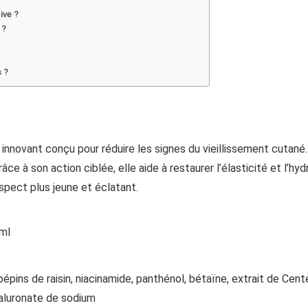
ive ?
 ?
s ?
 innovant conçu pour réduire les signes du vieillissement cutané.
âce à son action ciblée, elle aide à restaurer l’élasticité et l’hyd
aspect plus jeune et éclatant.
 ml
épins de raisin, niacinamide, panthénol, bétaïne, extrait de Cent
yaluronate de sodium