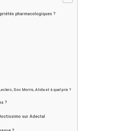
ropriétés pharmacologiques ?
eclerc, Doc Morris, Atida et à quel prix ?
ns ?
Doctissimo sur Adectal
naque ?