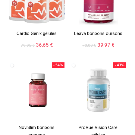
Cardio Genix gélules
Leava bonbons oursons
Le
Le
Le
Le
36,65
€
39,97
€
79,95
€
70,00
€
prix
prix
prix
prix
initial
actuel
initial
actuel
était :
est :
était :
est :
- 54%
- 43%
79,95 €.
36,65 €.
70,00 €.
39,97 €.
NoviSlim bonbons
ProVue Vision Care