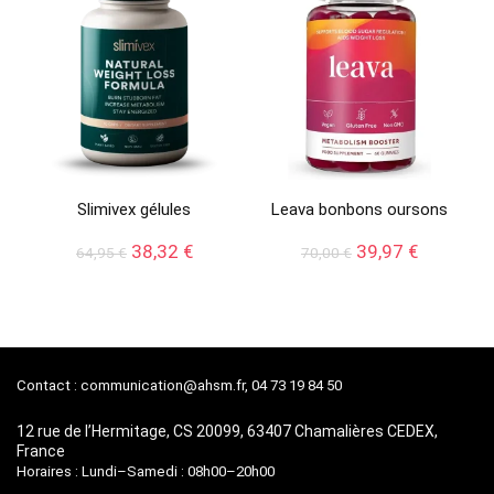
Slimivex gélules
Leava bonbons oursons
Le
Le
Le
Le
38,32
€
39,97
€
64,95
€
70,00
€
prix
prix
prix
prix
initial
actuel
initial
actuel
était :
est :
était :
est :
64,95 €.
38,32 €.
70,00 €.
39,97 €.
Contact :
communication@ahsm.fr
, 04 73 19 84 50
12 rue de l’Hermitage, CS 20099, 63407 Chamalières CEDEX,
France
Horaires : Lundi–Samedi : 08h00–20h00