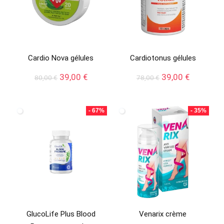
Cardio Nova gélules
Cardiotonus gélules
Le
Le
Le
Le
39,00
€
39,00
€
80,00
€
78,00
€
prix
prix
prix
prix
initial
actuel
initial
actuel
était :
est :
était :
est :
- 67%
- 35%
80,00 €.
39,00 €.
78,00 €.
39,00 €.
GlucoLife Plus Blood
Venarix crème