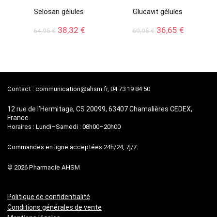
Selosan gélules
Glucavit gélules
Le
Le
Le
Le
38,32
€
36,65
€
64,95
€
69,95
€
prix
prix
prix
prix
initial
actuel
initial
actuel
était :
est :
était :
est :
64,95 €.
38,32 €.
69,95 €.
36,65 €.
Contact :
communication@ahsm.fr
, 04 73 19 84 50
12 rue de l’Hermitage, CS 20099, 63407 Chamalières CEDEX,
France
Horaires : Lundi–Samedi : 08h00–20h00
Commandes en ligne acceptées 24h/24, 7j/7.
© 2026 Pharmacie AHSM
Politique de confidentialité
Conditions générales de vente