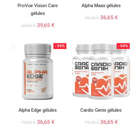
ProVue Vision Care
Alpha Maax gélules
gélules
Le
Le
36,65
€
79,95
€
prix
prix
Le
Le
39,65
€
69,95
€
initial
actuel
prix
prix
était :
est :
initial
actuel
79,95 €.
36,65 €.
était :
est :
- 54%
- 54%
69,95 €.
39,65 €.
Alpha Edge gélules
Cardio Genix gélules
Le
Le
Le
Le
36,65
€
36,65
€
79,95
€
79,95
€
prix
prix
prix
prix
initial
actuel
initial
actuel