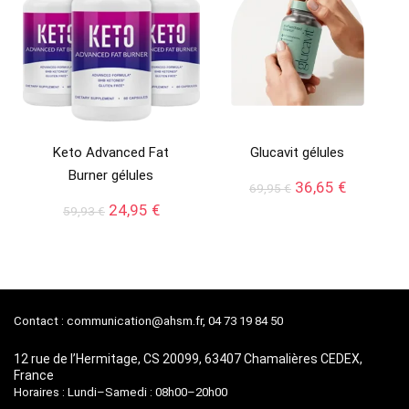
Keto Advanced Fat
Glucavit gélules
Burner gélules
Le
Le
36,65
€
69,95
€
prix
prix
Le
Le
24,95
€
59,93
€
initial
actuel
prix
prix
était :
est :
initial
actuel
69,95 €.
36,65 €.
était :
est :
59,93 €.
24,95 €.
Contact :
communication@ahsm.fr
, 04 73 19 84 50
12 rue de l’Hermitage, CS 20099, 63407 Chamalières CEDEX,
France
Horaires : Lundi–Samedi : 08h00–20h00