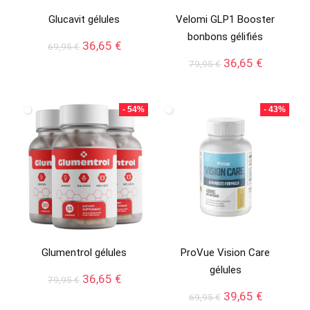
Glucavit gélules
Velomi GLP1 Booster
bonbons gélifiés
Le
Le
36,65
€
69,95
€
prix
prix
Le
Le
36,65
€
79,95
€
initial
actuel
prix
prix
était :
est :
initial
actuel
69,95 €.
36,65 €.
était :
est :
- 54%
- 43%
79,95 €.
36,65 €.
Glumentrol gélules
ProVue Vision Care
gélules
Le
Le
36,65
€
79,95
€
prix
prix
Le
Le
39,65
€
69,95
€
initial
actuel
prix
prix