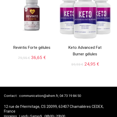
Revintis Forte gélules
Keto Advanced Fat
Burner gélules
Le
Le
36,65
€
79,95
€
prix
prix
Le
Le
24,95
€
59,93
€
initial
actuel
prix
prix
était :
est :
initial
actuel
79,95 €.
36,65 €.
était :
est :
59,93 €.
24,95 €.
Contact :
communication@ahsm.fr
, 04 73 19 84 50
12 rue de l’Hermitage, CS 20099, 63407 Chamalières CEDEX,
France
Horaires : Lundi–Samedi : 08h00–20h00