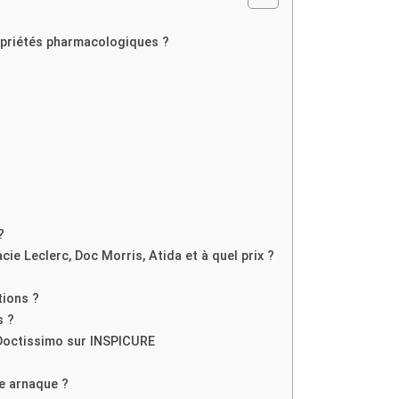
ropriétés pharmacologiques ?
?
ie Leclerc, Doc Morris, Atida et à quel prix ?
tions ?
s ?
 Doctissimo sur INSPICURE
e arnaque ?