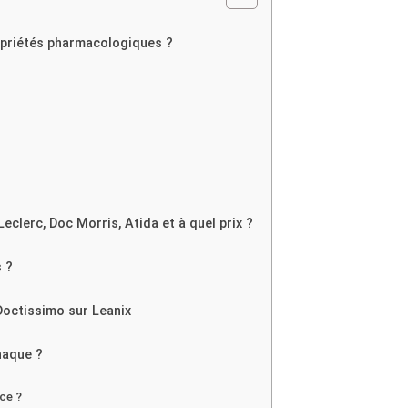
ropriétés pharmacologiques ?
Leclerc, Doc Morris, Atida et à quel prix ?
s ?
Doctissimo sur Leanix
naque ?
ace ?