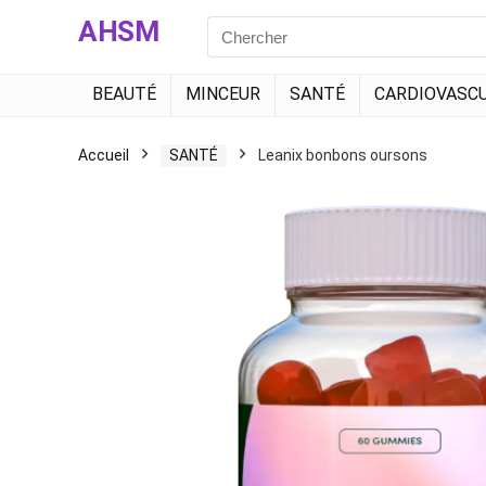
AHSM
Search
for:
BEAUTÉ
MINCEUR
SANTÉ
CARDIOVASCU
Accueil
SANTÉ
Leanix bonbons oursons