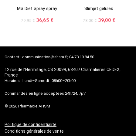
MS Diet Spray spray
Slimjet gélules
Le
Le
Le
Le
36,65
€
39,00
€
79,95
€
78,00
€
prix
prix
prix
prix
initial
actuel
initial
actuel
était :
est :
était :
est :
79,95 €.
36,65 €.
78,00 €.
39,00 €.
Contact :
communication@ahsm.fr
, 04 73 19 84 50
12 rue de l’Hermitage, CS 20099, 63407 Chamalières CEDEX,
France
Horaires : Lundi–Samedi : 08h00–20h00
Commandes en ligne acceptées 24h/24, 7j/7.
© 2026 Pharmacie AHSM
Politique de confidentialité
Conditions générales de vente