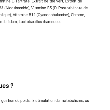
itine L-Tartrate, Extrait de thé vert, Extrait de
e B3 (Nicotinamide), Vitamine B5 (D-Pantothénate de
 folique), Vitamine B12 (Cyanocobalamine), Chrome,
ium bifidum, Lactobacillus rhamnosus
ues ?
 gestion du poids, la stimulation du métabolisme, ou