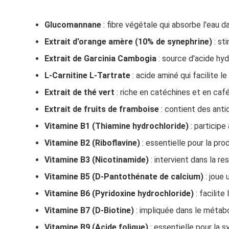
Glucomannane
: fibre végétale qui absorbe l'eau d
Extrait d'orange amère (10% de synephrine)
: st
Extrait de Garcinia Cambogia
: source d'acide hydr
L-Carnitine L-Tartrate
: acide aminé qui facilite l
Extrait de thé vert
: riche en catéchines et en caféi
Extrait de fruits de framboise
: contient des anti
Vitamine B1 (Thiamine hydrochloride)
: particip
Vitamine B2 (Riboflavine)
: essentielle pour la pro
Vitamine B3 (Nicotinamide)
: intervient dans la re
Vitamine B5 (D-Pantothénate de calcium)
: joue
Vitamine B6 (Pyridoxine hydrochloride)
: facilit
Vitamine B7 (D-Biotine)
: impliquée dans le métab
Vitamine B9 (Acide folique)
: essentielle pour la s