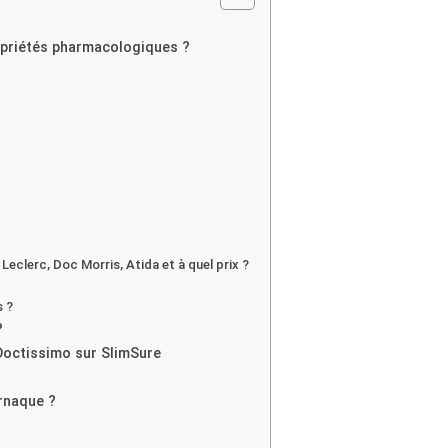
ropriétés pharmacologiques ?
Leclerc, Doc Morris, Atida et à quel prix ?
s ?
?
Doctissimo sur SlimSure
rnaque ?