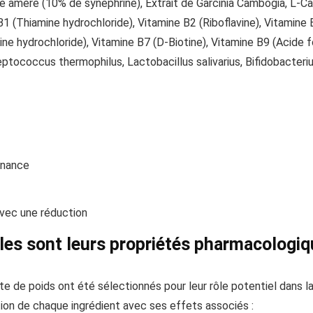
 amère (10% de synephrine), Extrait de Garcinia Cambogia, L-Carn
 B1 (Thiamine hydrochloride), Vitamine B2 (Riboflavine), Vitamin
ine hydrochloride), Vitamine B7 (D-Biotine), Vitamine B9 (Acide
eptococcus thermophilus, Lactobacillus salivarius, Bifidobacter
nnance
 avec une réduction
lles sont leurs propriétés pharmacologiq
te de poids ont été sélectionnés pour leur rôle potentiel dans la
tation de chaque ingrédient avec ses effets associés :