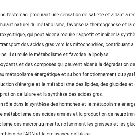
ans l'estomac, procurant une sensation de satiété et aidant à rédu
imulant naturel du métabolisme, favorise la thermogenèse et la 
oxycitrique, qui peut aider à réduire l'appétit et inhiber la synth
e transport des acides gras vers les mitochondries, contribuant à
ne, il stimule le métabolisme et favorise la lipolyse.
oxydants et des composés qui peuvent aider à la dégradation de
e au métabolisme énergétique et au bon fonctionnement du syst
duction d'énergie et le métabolisme des lipides, des glucides et
spiration cellulaire et la synthèse des acides gras.
 un rôle dans la synthèse des hormones et le métabolisme énergé
e le métabolisme des acides aminés et la production de neurotra
olisme des macronutriments, notamment les graisses et les gluc
ynthèse de l'ADN et la croissance cellulaire.