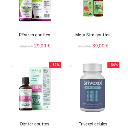
REsizen gouttes
Meta Slim gouttes
Le
Le
Le
Le
29,00
€
39,00
€
60,00
€
80,00
€
prix
prix
prix
prix
initial
actuel
initial
actuel
était :
est :
était :
est :
- 52%
- 54%
60,00 €.
29,00 €.
80,00 €.
39,00 €.
Dietter gouttes
Trivexol gélules