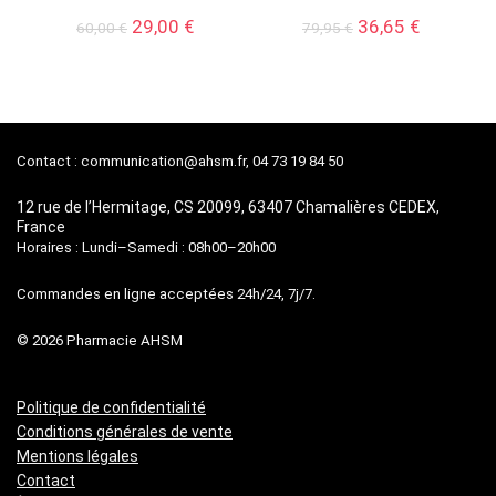
Le
Le
Le
Le
29,00
€
36,65
€
60,00
€
79,95
€
prix
prix
prix
prix
initial
actuel
initial
actuel
était :
est :
était :
est :
60,00 €.
29,00 €.
79,95 €.
36,65 €.
Contact :
communication@ahsm.fr
, 04 73 19 84 50
12 rue de l’Hermitage, CS 20099, 63407 Chamalières CEDEX,
France
Horaires : Lundi–Samedi : 08h00–20h00
Commandes en ligne acceptées 24h/24, 7j/7.
© 2026 Pharmacie AHSM
Politique de confidentialité
Conditions générales de vente
Mentions légales
Contact