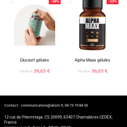
- 48%
- 54%
79,95 €.
36,95 €.
64,95 €.
38,32 €.
Glucavit gélules
Alpha Maax gélules
Le
Le
Le
Le
36,65
€
36,65
€
69,95
€
79,95
€
prix
prix
prix
prix
initial
actuel
initial
actuel
était :
est :
était :
est :
69,95 €.
36,65 €.
79,95 €.
36,65 €.
Contact :
communication@ahsm.fr
, 04 73 19 84 50
12 rue de l’Hermitage, CS 20099, 63407 Chamalières CEDEX,
France