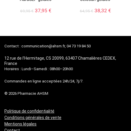
Le
Le
Le
Le
37,95
€
38,32
€
69,95
€
64,95
€
prix
prix
prix
prix
initial
actuel
initial
actuel
était :
est :
était :
est :
69,95 €.
37,95 €.
64,95 €.
38,32 €.
Contact :
communication@ahsm.fr
, 04 73 19 84 50
12 rue de l’Hermitage, CS 20099, 63407 Chamalières CEDEX,
France
Horaires : Lundi–Samedi : 08h00–20h00
Commandes en ligne acceptées 24h/24, 7j/7.
© 2026 Pharmacie AHSM
Politique de confidentialité
Conditions générales de vente
Mentions légales
Contact