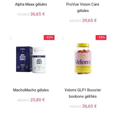
Alpha Maax gélules
ProVue Vision Care
gélules
Le
Le
36,65
€
79,95
€
prix
prix
Le
Le
39,65
€
69,95
€
initial
actuel
prix
prix
était :
est :
initial
actuel
79,95 €.
36,65 €.
était :
est :
- 63%
- 54%
69,95 €.
39,65 €.
MachoMacho gélules
Velomi GLP1 Booster
bonbons gélifiés
Le
Le
25,80
€
68,90
€
prix
prix
Le
Le
36,65
€
79,95
€
initial
actuel
prix
prix