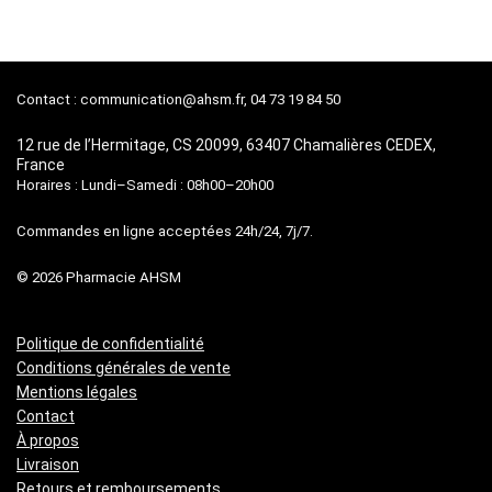
était :
est :
initial
actuel
68,90 €.
25,80 €.
était :
est :
79,95 €.
36,65 €.
Contact :
communication@ahsm.fr
, 04 73 19 84 50
12 rue de l’Hermitage, CS 20099, 63407 Chamalières CEDEX,
France
Horaires : Lundi–Samedi : 08h00–20h00
Commandes en ligne acceptées 24h/24, 7j/7.
© 2026 Pharmacie AHSM
Politique de confidentialité
Conditions générales de vente
Mentions légales
Contact
À propos
Livraison
Retours et remboursements