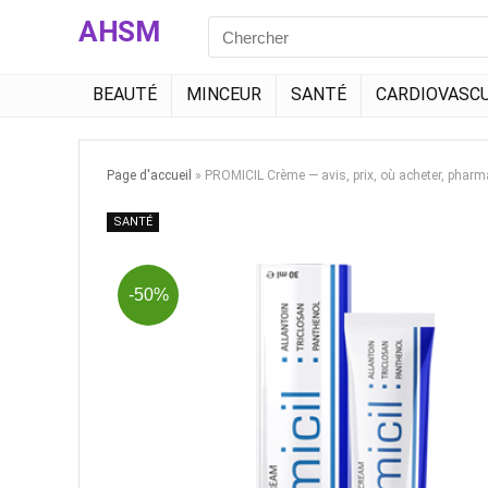
AHSM
Search
for:
BEAUTÉ
MINCEUR
SANTÉ
CARDIOVASCU
Page d'accueil
»
PROMICIL Crème — avis, prix, où acheter, pharm
SANTÉ
-50%