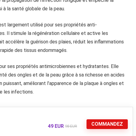
te la propagation de l’infection fongique et empêche la
i à la santé globale de la peau.
est largement utilisé pour ses propriétés anti-
s. Il stimule la régénération cellulaire et active les
it accélère la guérison des plaies, réduit les inflammations
ion rapide des tissus endommagés.
e pour ses propriétés antimicrobiennes et hydratantes. Elle
nté des ongles et de la peau grâce à sa richesse en acides
n puissant, améliorant l’apparence de la plaque à ongles et
e les infections.
COMMANDEZ
49 EUR
98 EUR