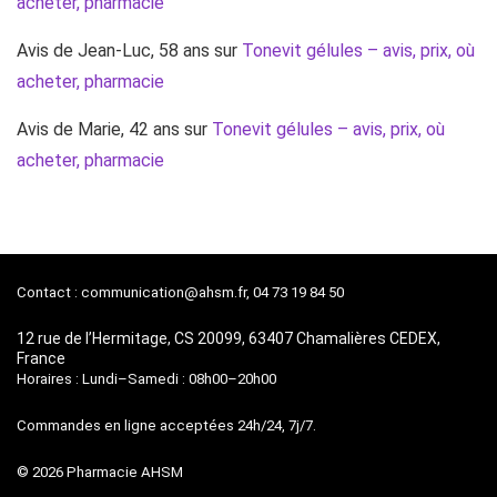
acheter, pharmacie
Avis de Jean-Luc, 58 ans
sur
Tonevit gélules – avis, prix, où
acheter, pharmacie
Avis de Marie, 42 ans
sur
Tonevit gélules – avis, prix, où
acheter, pharmacie
Contact :
communication@ahsm.fr
, 04 73 19 84 50
12 rue de l’Hermitage, CS 20099, 63407 Chamalières CEDEX,
France
Horaires : Lundi–Samedi : 08h00–20h00
Commandes en ligne acceptées 24h/24, 7j/7.
© 2026 Pharmacie AHSM