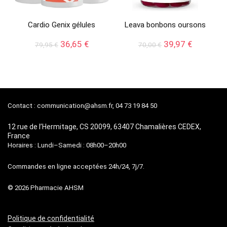
Cardio Genix gélules
Leava bonbons oursons
Le
Le
Le
Le
36,65
€
39,97
€
79,95
€
70,00
€
prix
prix
prix
prix
initial
actuel
initial
actuel
était :
est :
était :
est :
79,95 €.
36,65 €.
70,00 €.
39,97 €.
Contact :
communication@ahsm.fr
, 04 73 19 84 50
12 rue de l’Hermitage, CS 20099, 63407 Chamalières CEDEX,
France
Horaires : Lundi–Samedi : 08h00–20h00
Commandes en ligne acceptées 24h/24, 7j/7.
© 2026 Pharmacie AHSM
Politique de confidentialité