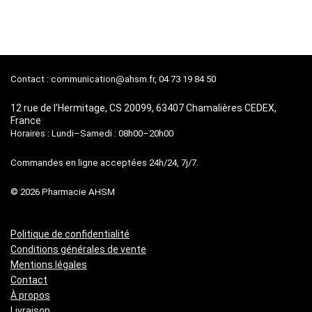
prix
prix
prix
prix
initial
actuel
initial
actuel
était :
est :
était :
est :
79,95 €.
36,95 €.
69,80 €.
25,80 €.
Contact :
communication@ahsm.fr
, 04 73 19 84 50
12 rue de l’Hermitage, CS 20099, 63407 Chamalières CEDEX,
France
Horaires : Lundi–Samedi : 08h00–20h00
Commandes en ligne acceptées 24h/24, 7j/7.
© 2026 Pharmacie AHSM
Politique de confidentialité
Conditions générales de vente
Mentions légales
Contact
À propos
Livraison