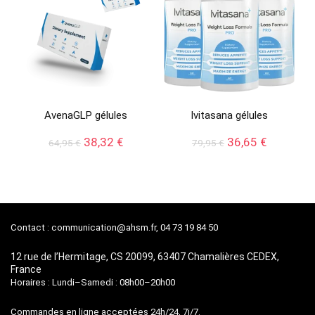
AvenaGLP gélules
Ivitasana gélules
Le
Le
Le
Le
38,32
€
36,65
€
64,95
€
79,95
€
prix
prix
prix
prix
initial
actuel
initial
actuel
était :
est :
était :
est :
64,95 €.
38,32 €.
79,95 €.
36,65 €.
Contact :
communication@ahsm.fr
, 04 73 19 84 50
12 rue de l’Hermitage, CS 20099, 63407 Chamalières CEDEX,
France
Horaires : Lundi–Samedi : 08h00–20h00
Commandes en ligne acceptées 24h/24, 7j/7.