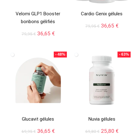
Velomi GLP1 Booster
Cardio Genix gélules
bonbons gélifiés
Le
Le
36,65
€
79,95
€
prix
prix
Le
Le
36,65
€
79,95
€
initial
actuel
prix
prix
était :
est :
initial
actuel
79,95 €.
36,65 €.
était :
est :
- 48%
- 63%
79,95 €.
36,65 €.
Glucavit gélules
Nuvia gélules
Le
Le
Le
Le
36,65
€
25,80
€
69,95
€
69,80
€
prix
prix
prix
prix