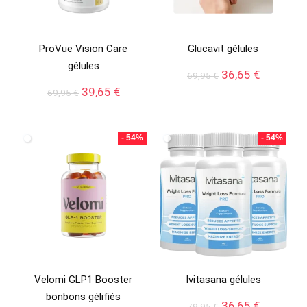
ProVue Vision Care
Glucavit gélules
gélules
Le
Le
36,65
€
69,95
€
prix
prix
Le
Le
39,65
€
69,95
€
initial
actuel
prix
prix
était :
est :
initial
actuel
69,95 €.
36,65 €.
était :
est :
- 54%
- 54%
69,95 €.
39,65 €.
Velomi GLP1 Booster
Ivitasana gélules
bonbons gélifiés
Le
Le
36,65
€
79,95
€