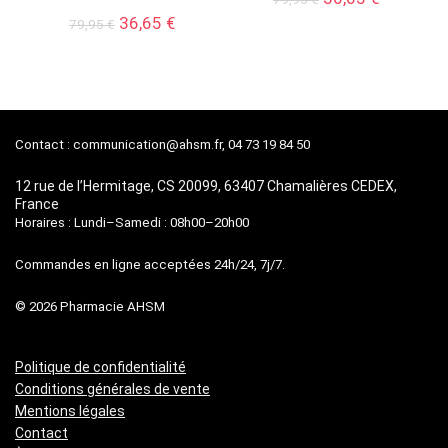
prix
prix
Le
Le
36,65
€
79,95
€
initial
actuel
prix
prix
était :
est :
initial
actuel
79,95 €.
36,65 €.
était :
est :
79,95 €.
36,65 €.
Contact :
communication@ahsm.fr
, 04 73 19 84 50
12 rue de l’Hermitage, CS 20099, 63407 Chamalières CEDEX,
France
Horaires : Lundi–Samedi : 08h00–20h00
Commandes en ligne acceptées 24h/24, 7j/7.
© 2026 Pharmacie AHSM
Politique de confidentialité
Conditions générales de vente
Mentions légales
Contact