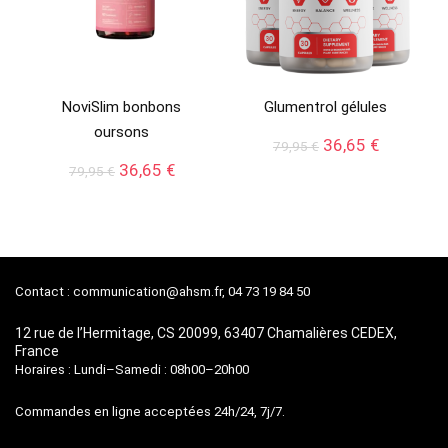
NoviSlim bonbons
Glumentrol gélules
oursons
Le
Le
36,65
€
79,95
€
prix
prix
Le
Le
36,65
€
79,95
€
initial
actuel
prix
prix
était :
est :
initial
actuel
79,95 €.
36,65 €.
était :
est :
79,95 €.
36,65 €.
Contact :
communication@ahsm.fr
, 04 73 19 84 50
12 rue de l’Hermitage, CS 20099, 63407 Chamalières CEDEX,
France
Horaires : Lundi–Samedi : 08h00–20h00
Commandes en ligne acceptées 24h/24, 7j/7.