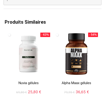
Produits Similaires
- 63%
- 54%
Nuvia gélules
Alpha Maax gélules
Le
Le
Le
Le
25,80
€
36,65
€
69,80
€
79,95
€
prix
prix
prix
prix
initial
actuel
initial
actuel