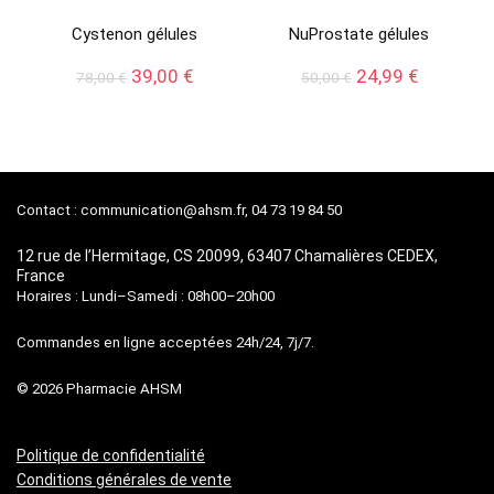
Cystenon gélules
NuProstate gélules
Le
Le
Le
Le
39,00
€
24,99
€
78,00
€
50,00
€
prix
prix
prix
prix
initial
actuel
initial
actuel
était :
est :
était :
est :
78,00 €.
39,00 €.
50,00 €.
24,99 €.
Contact :
communication@ahsm.fr
, 04 73 19 84 50
12 rue de l’Hermitage, CS 20099, 63407 Chamalières CEDEX,
France
Horaires : Lundi–Samedi : 08h00–20h00
Commandes en ligne acceptées 24h/24, 7j/7.
© 2026 Pharmacie AHSM
Politique de confidentialité
Conditions générales de vente