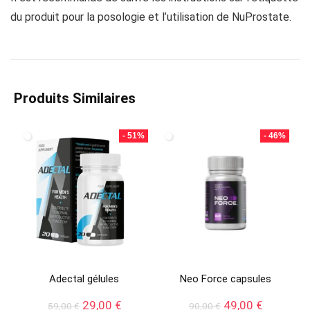
du produit pour la posologie et l’utilisation de NuProstate.
Produits Similaires
- 51%
- 46%
Adectal gélules
Neo Force capsules
Le
Le
Le
Le
29,00
€
49,00
€
59,00
€
90,00
€