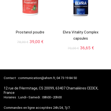
Prostanol poudre
Elvra Vitality Complex
capsules
Le
Le
39,00
€
78,00
€
prix
prix
Le
Le
36,65
€
70,00
€
initial
actuel
prix
prix
était :
est :
initial
actuel
78,00 €.
39,00 €.
était :
est :
70,00 €.
36,65 €.
Contact :
communication@ahsm.fr
, 04 73 19 84 50
12 rue de l’Hermitage, CS 20099, 63407 Chamalières CEDEX,
France
Horaires : Lundi–Samedi : 08h00–20h00
Commandes en ligne acceptées 24h/24, 7j/7.