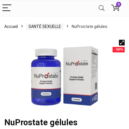
0
Accueil
SANTÉ SEXUELLE
NuProstate gélules
- 50%
NuProstate gélules