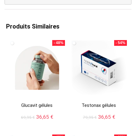
Produits Similaires
- 48%
- 54%
Glucavit gélules
Testonax gélules
Le
Le
Le
Le
36,65
€
36,65
€
69,95
€
79,95
€
prix
prix
prix
prix
initial
actuel
initial
actuel
était :
est :
était :
est :