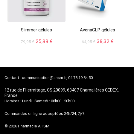
Slimmer gélules
AvenaGLP gélules
Le
Le
Le
Le
25,99
€
38,32
€
79,95
€
64,95
€
prix
prix
prix
prix
initial
actuel
initial
actuel
était :
est :
était :
est :
79,95 €.
25,99 €.
64,95 €.
38,32 €.
Contact :
communication@ahsm.fr
, 04 73 19 84 50
12 rue de l’Hermitage, CS 20099, 63407 Chamalières CEDEX,
France
Horaires : Lundi–Samedi : 08h00–20h00
Commandes en ligne acceptées 24h/24, 7j/7.
© 2026 Pharmacie AHSM